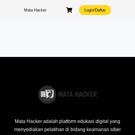
Skip
to
Mata Hacker
Login/Daftar
content
Mata Hacker adalah platform edukasi digital yang
menyediakan pelatihan di bidang keamanan siber