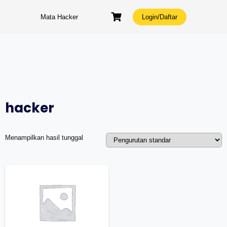
Skip
to
Mata Hacker
Login/Daftar
content
hacker
Menampilkan hasil tunggal