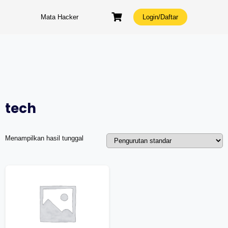
Skip
to
Mata Hacker
Login/Daftar
content
tech
Menampilkan hasil tunggal