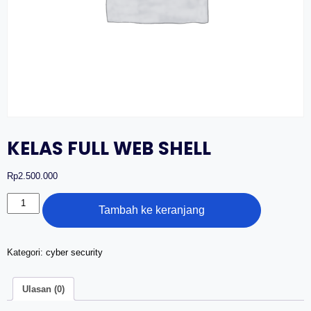
KELAS FULL WEB SHELL
Rp
2.500.000
Kuantitas
Tambah ke keranjang
KELAS
FULL
WEB
SHELL
Kategori:
cyber security
Ulasan (0)