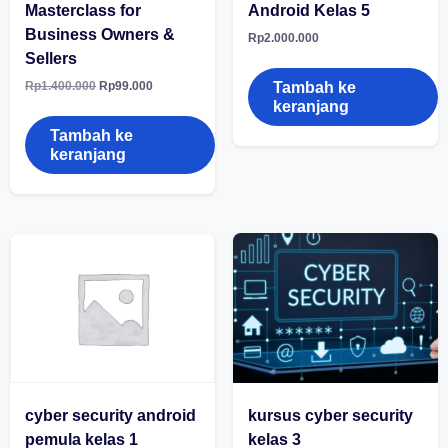
Masterclass for
Android Kelas 5
Business Owners &
Rp
2.000.000
Sellers
Harga
Harga
Rp
1.400.000
Rp
99.000
Tambah ke
aslinya
saat
keranjang
adalah:
ini
Rp1.400.000.
adalah:
Tambah ke
Rp99.000.
keranjang
cyber security android
kursus cyber security
pemula kelas 1
kelas 3