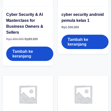
Cyber Security & AI
cyber security android
Masterclass for
pemula kelas 1
Business Owners &
Rp
1.500.000
Sellers
Harga
Harga
Rp
1.400.000
Rp
99.000
Tambah ke
aslinya
saat
keranjang
adalah:
ini
Rp1.400.000.
adalah:
Tambah ke
Rp99.000.
keranjang