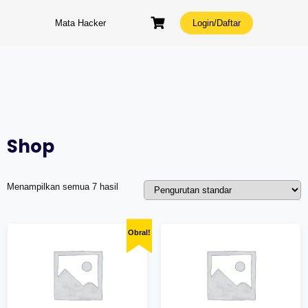
Skip
to
Mata Hacker
Login/Daftar
content
Shop
Menampilkan semua 7 hasil
Obral!